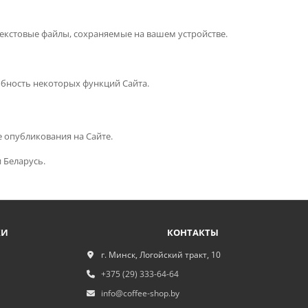
текстовые файлы, сохраняемые на вашем устройстве.
обность некоторых функций Сайта.
е опубликования на Сайте.
 Беларусь.
КИ
КОНТАКТЫ
г. Минск, Логойский тракт, 10
+375 (29) 333-64-64
info@coffee-shop.by