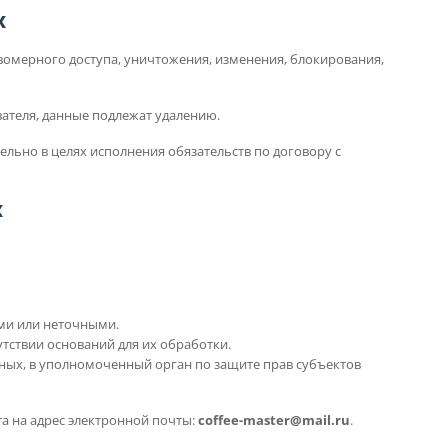
х
вомерного доступа, уничтожения, изменения, блокирования,
вателя, данные подлежат удалению.
льно в целях исполнения обязательств по договору с
х
ми или неточными.
тствии оснований для их обработки.
ных, в уполномоченный орган по защите прав субъектов
а на адрес электронной почты:
coffee-master@mail.ru
.