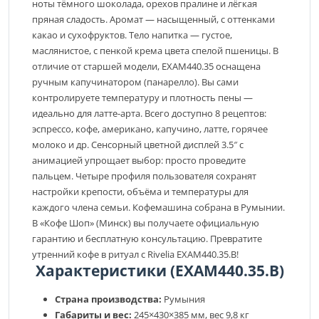
ноты тёмного шоколада, орехов пралине и лёгкая
пряная сладость. Аромат — насыщенный, с оттенками
какао и сухофруктов. Тело напитка — густое,
маслянистое, с пенкой крема цвета спелой пшеницы. В
отличие от старшей модели, EXAM440.35 оснащена
ручным капучинатором (панарелло). Вы сами
контролируете температуру и плотность пены —
идеально для латте-арта. Всего доступно 8 рецептов:
эспрессо, кофе, американо, капучино, латте, горячее
молоко и др. Сенсорный цветной дисплей 3.5″ с
анимацией упрощает выбор: просто проведите
пальцем. Четыре профиля пользователя сохранят
настройки крепости, объёма и температуры для
каждого члена семьи. Кофемашина собрана в Румынии.
В «Кофе Шоп» (Минск) вы получаете официальную
гарантию и бесплатную консультацию. Превратите
утренний кофе в ритуал с Rivelia EXAM440.35.B!
Характеристики (EXAM440.35.B)
Страна производства:
Румыния
Габариты и вес:
245×430×385 мм, вес 9,8 кг