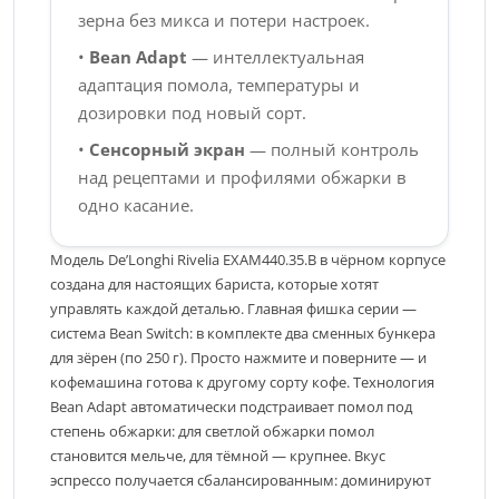
зерна без микса и потери настроек.
•
Bean Adapt
— интеллектуальная
адаптация помола, температуры и
дозировки под новый сорт.
•
Сенсорный экран
— полный контроль
над рецептами и профилями обжарки в
одно касание.
Модель De’Longhi Rivelia EXAM440.35.B в чёрном корпусе
создана для настоящих бариста, которые хотят
управлять каждой деталью. Главная фишка серии —
система Bean Switch: в комплекте два сменных бункера
для зёрен (по 250 г). Просто нажмите и поверните — и
кофемашина готова к другому сорту кофе. Технология
Bean Adapt автоматически подстраивает помол под
степень обжарки: для светлой обжарки помол
становится мельче, для тёмной — крупнее. Вкус
эспрессо получается сбалансированным: доминируют