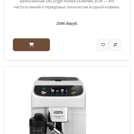
Белоснежная De’Longhi Rivelia EXAM440.35.W — это
чистота линий и передовые технологии в одной кофема..
2599.00руб.