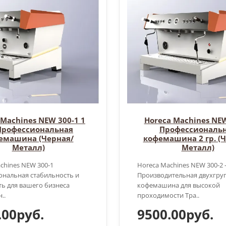
 Machines NEW 300-1 1
Horeca Machines NEW
 Профессиональная
Профессиональ
емашина (Черная/
кофемашина 2 гр. (
Металл)
Металл)
chines NEW 300-1
Horeca Machines NEW 300-2
ональная стабильность и
Производительная двухгру
ь для вашего бизнеса
кофемашина для высокой
..
проходимости Тра..
.00руб.
9500.00руб.