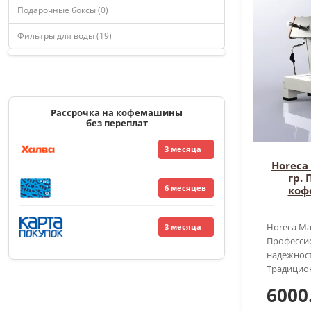
Подарочные боксы (0)
Фильтры для воды (19)
Рассрочка на кофемашины
без переплат
3 месяца
Horeca
гр.
6 месяцев
коф
Horeca Ma
3 месяца
Професси
надежност
Традицион
6000