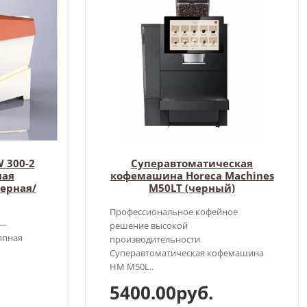
 300-2
Суперавтоматическая
ная
кофемашина Horeca Machines
Черная/
M50LT (черный)
Профессиональное кофейное
 —
решение высокой
ппная
производительности
Суперавтоматическая кофемашина
HM M50L..
5400.00руб.