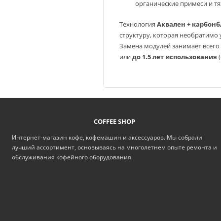
органические примеси и тя
Технология
Аквален + карбонб
структуру, которая необратимо 
Замена модулей занимает всего 
или
до 1.5 лет использования
(
COFFEE SHOP
Интернет-магазин кофе, кофемашин и аксессуаров. Мы собрали
лучший ассортимент, основываясь на многолетнем опыте ремонта и
обслуживания кофейного оборудования.