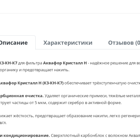
Описание
Характеристики
Отзывов (0
К3-КН-К7
для фильтра
Аквафор Кристалл Н
- надёжное решение для во
 органику и предотвращает накипь.
вафор Кристалл Н (К3-КН-К7)
обеспечивает трёхступенчатую очистк
орбционная очистка.
Удаляет органические примеси, тяжёлые металл
трует частицы от 5 мкм, содержит серебро в активной форме.
ижает жёсткость, предотвращает образование накипи, легко регенери
в/л.
 и кондиционирование.
Сверхплотный карбонблок с волокном Аквал